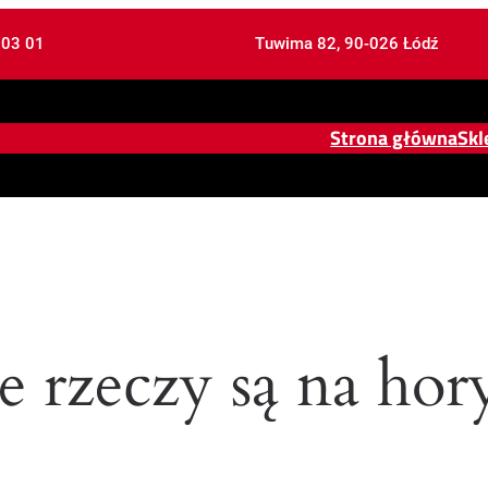
 03 01
Tuwima 82, 90-026 Łódź
Strona główna
Skl
e rzeczy są na hor