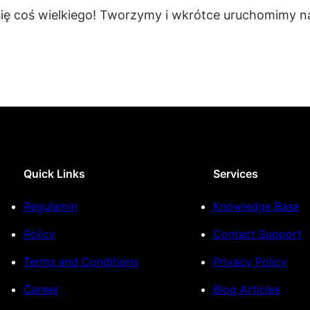
się coś wielkiego! Tworzymy i wkrótce uruchomimy na
Quick Links
Services
Regulamin
Knowledge Base
Policy
Contact Support
Terms and Conditions
Privacy Policy
Career
Blog Articles