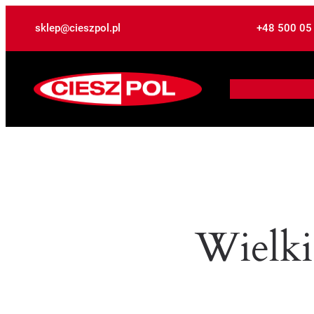
sklep@cieszpol.pl
+48 500 05
Wielki