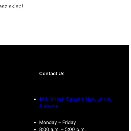
sz sklep!
Contact Us
14th Street, Caltech, New Jersey,
Alabama
Monday – Friday
8:00 a.m. – 5:00 p.m.