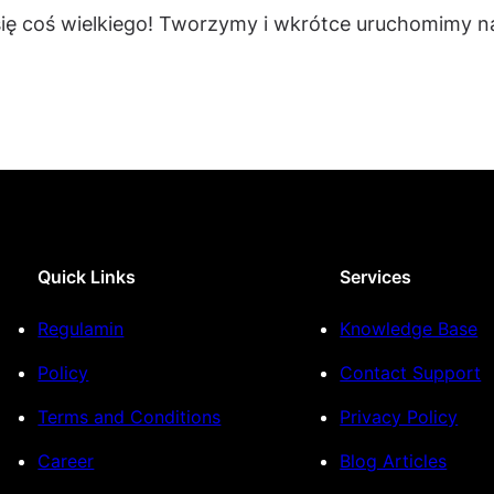
się coś wielkiego! Tworzymy i wkrótce uruchomimy na
Quick Links
Services
Regulamin
Knowledge Base
Policy
Contact Support
Terms and Conditions
Privacy Policy
Career
Blog Articles