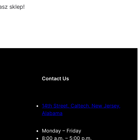
sz sklep!
Contact Us
14th Street, Caltech, New Jersey,
Alabama
Monday – Friday
8:00 a.m. – 5:00 p.m.