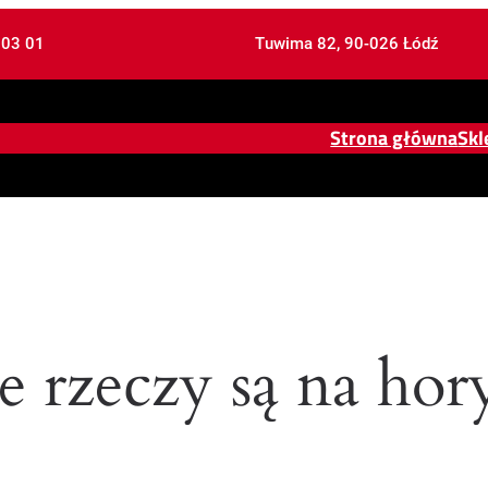
 03 01
Tuwima 82, 90-026 Łódź
Strona główna
Skl
e rzeczy są na hor