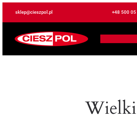
sklep@cieszpol.pl
+48 500 05
Wielki