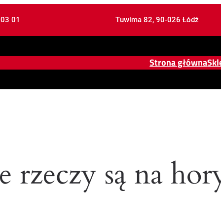
 03 01
Tuwima 82, 90-026 Łódź
Strona główna
Skl
e rzeczy są na hor