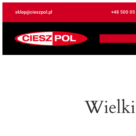
sklep@cieszpol.pl
+48 500 05
Wielki