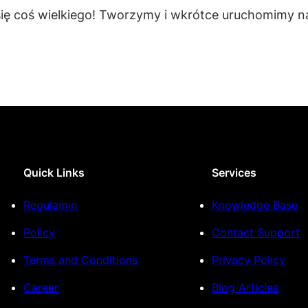
się coś wielkiego! Tworzymy i wkrótce uruchomimy na
Quick Links
Services
Regulamin
Knowledge Base
Policy
Contact Support
Terms and Conditions
Privacy Policy
Career
Blog Articles