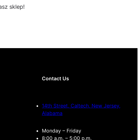
sz sklep!
Contact Us
14th Street, Caltech, New Jersey,
Alabama
Monday – Friday
8:00 a.m. – 5:00 p.m.