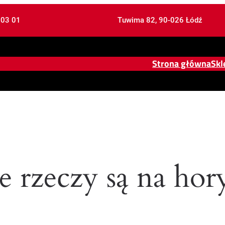
 03 01
Tuwima 82, 90-026 Łódź
Strona główna
Skl
e rzeczy są na hor