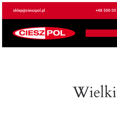
sklep@cieszpol.pl
+48 500 05
Wielki