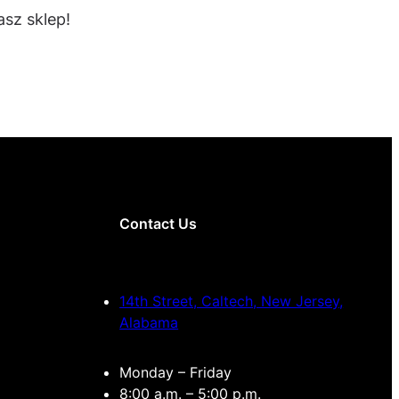
sz sklep!
Contact Us
14th Street, Caltech, New Jersey,
Alabama
Monday – Friday
8:00 a.m. – 5:00 p.m.