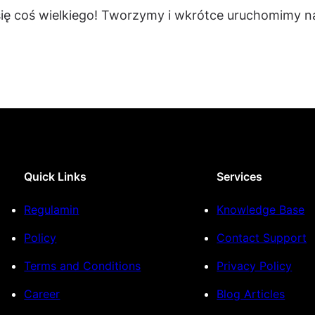
się coś wielkiego! Tworzymy i wkrótce uruchomimy na
Quick Links
Services
Regulamin
Knowledge Base
Policy
Contact Support
Terms and Conditions
Privacy Policy
Career
Blog Articles