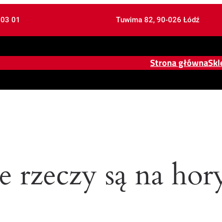
 03 01
Tuwima 82, 90-026 Łódź
Strona główna
Skl
e rzeczy są na hor