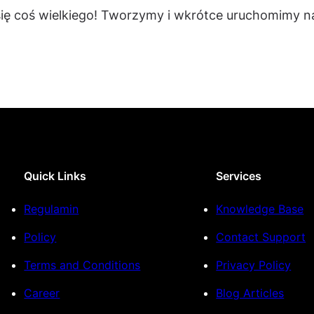
się coś wielkiego! Tworzymy i wkrótce uruchomimy na
Quick Links
Services
Regulamin
Knowledge Base
Policy
Contact Support
Terms and Conditions
Privacy Policy
Career
Blog Articles