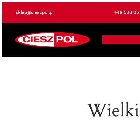
sklep@cieszpol.pl
+48 500 05
Wielki