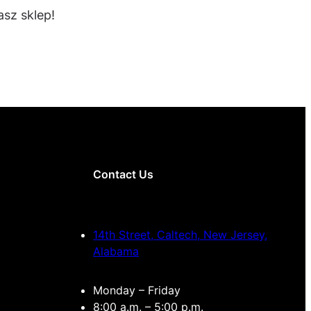
sz sklep!
Contact Us
14th Street, Caltech, New Jersey,
Alabama
Monday – Friday
8:00 a.m. – 5:00 p.m.