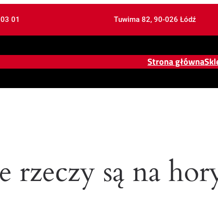
 03 01
Tuwima 82, 90-026 Łódź
Strona główna
Skl
e rzeczy są na hor