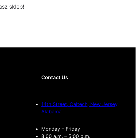
sz sklep!
Contact Us
14th Street, Caltech, New Jersey,
Alabama
Monday – Friday
8:00 a.m. – 5:00 p.m.