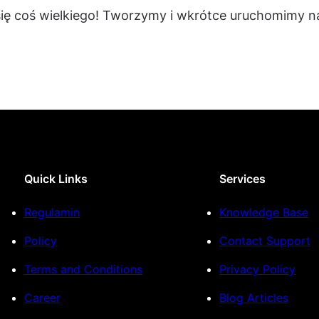
się coś wielkiego! Tworzymy i wkrótce uruchomimy na
Quick Links
Services
Regulamin
Knowledge Base
Policy
Contact Support
Terms and Conditions
Privacy Policy
Career
Blog Articles