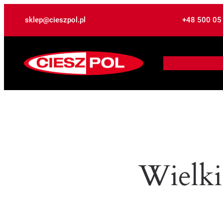
sklep@cieszpol.pl
+48 500 05
Wielki