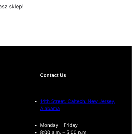
sz sklep!
Contact Us
14th Street, Caltech, New Jersey,
Alabama
Monday – Friday
8:00 a.m. – 5:00 p.m.