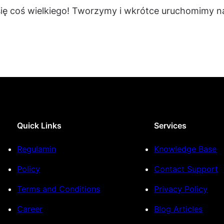
się coś wielkiego! Tworzymy i wkrótce uruchomimy na
Quick Links
Services
Regulamin
Knowledge Base
Policy
Contact Support
Terms and Conditions
Privacy Policy
Career
Blog Articles