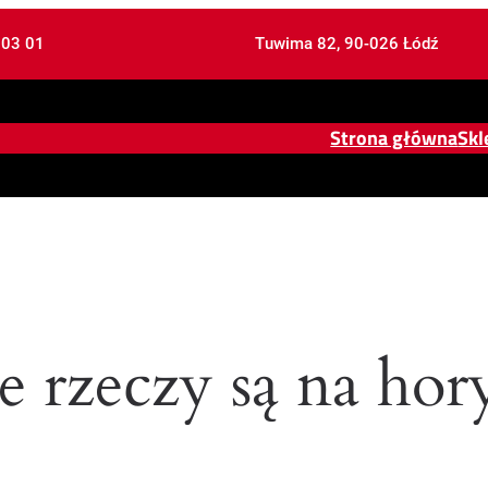
 03 01
Tuwima 82, 90-026 Łódź
Strona główna
Skl
e rzeczy są na hor