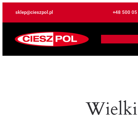
sklep@cieszpol.pl
+48 500 05
Wielki