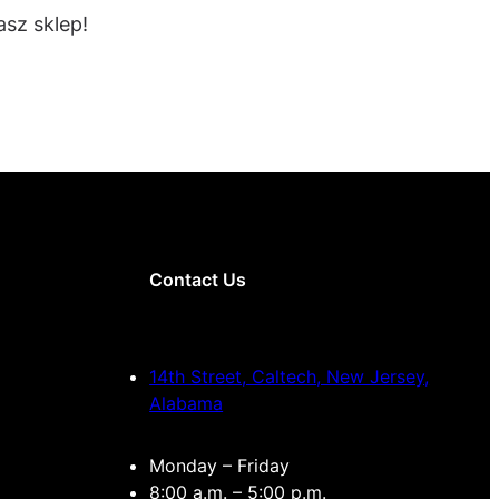
sz sklep!
Contact Us
14th Street, Caltech, New Jersey,
Alabama
Monday – Friday
8:00 a.m. – 5:00 p.m.