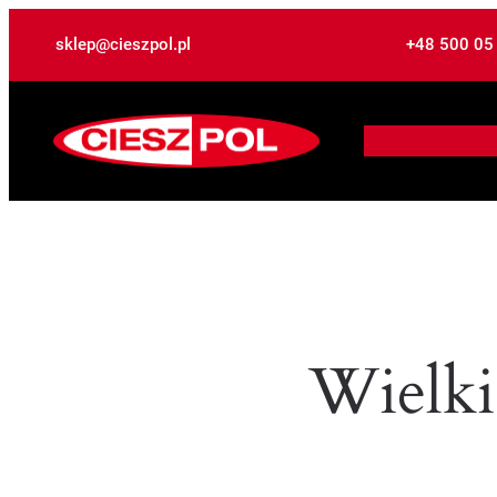
sklep@cieszpol.pl
+48 500 05
Wielki