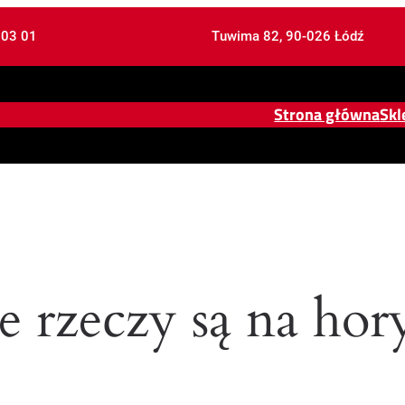
 03 01
Tuwima 82, 90-026 Łódź
Strona główna
Skl
e rzeczy są na hor