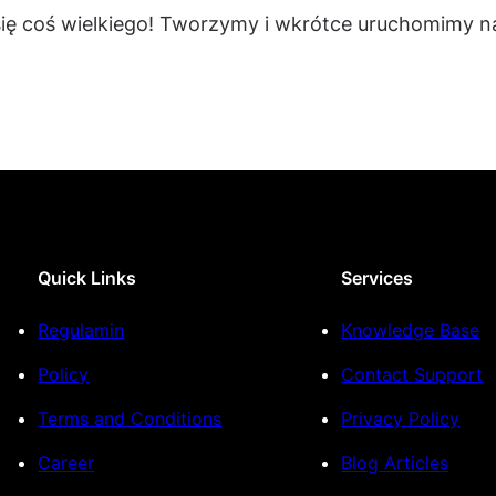
się coś wielkiego! Tworzymy i wkrótce uruchomimy na
Quick Links
Services
Regulamin
Knowledge Base
Policy
Contact Support
Terms and Conditions
Privacy Policy
Career
Blog Articles