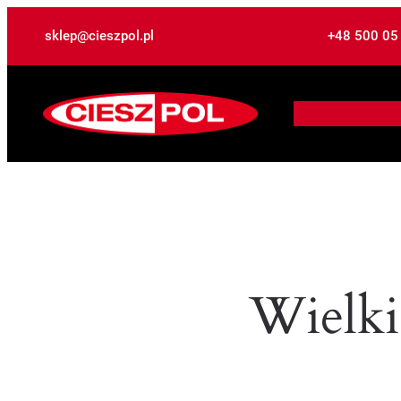
sklep@cieszpol.pl
+48 500 05
Wielki