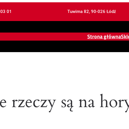
 03 01
Tuwima 82, 90-026 Łódź
Strona główna
Skl
e rzeczy są na hor