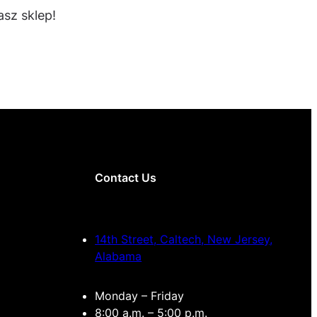
sz sklep!
Contact Us
14th Street, Caltech, New Jersey,
Alabama
Monday – Friday
8:00 a.m. – 5:00 p.m.