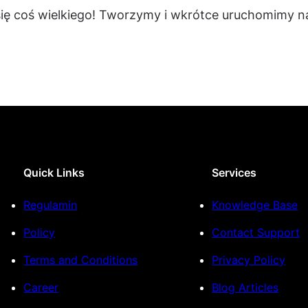
się coś wielkiego! Tworzymy i wkrótce uruchomimy na
Quick Links
Services
Regulamin
Knowledge Base
Policy
Contact Support
Terms and Conditions
Privacy Policy
Career
Blog Articles