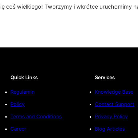
się coś wielkiego! Tworzymy i wkrótce uruchomimy na
Quick Links
Services
Regulamin
Knowledge Base
Policy
Contact Support
Terms and Conditions
Privacy Policy
Career
Blog Articles