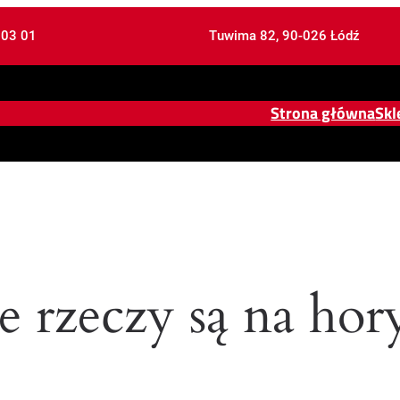
 03 01
Tuwima 82, 90-026 Łódź
Strona główna
Skl
e rzeczy są na hor