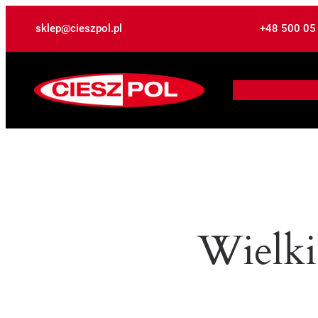
sklep@cieszpol.pl
+48 500 05
Wielki