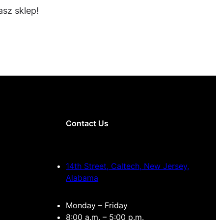
sz sklep!
Contact Us
14th Street, Caltech, New Jersey,
Alabama
Monday – Friday
8:00 a.m. – 5:00 p.m.