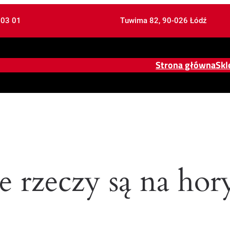
 03 01
Tuwima 82, 90-026 Łódź
Strona główna
Skl
e rzeczy są na hor