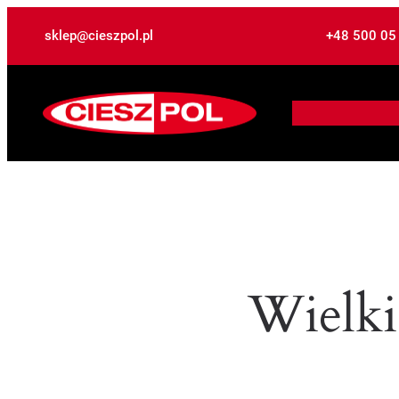
sklep@cieszpol.pl
+48 500 05
Wielki