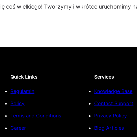
się coś wielkiego! Tworzymy i wkrótce uruchomimy na
Quick Links
Services
Regulamin
Knowledge Base
Policy
Contact Support
Terms and Conditions
Privacy Policy
Career
Blog Articles