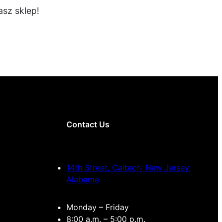
sz sklep!
Contact Us
14th Street, Caltech, New Jersey,
Alabama
Monday – Friday
8:00 a.m. – 5:00 p.m.