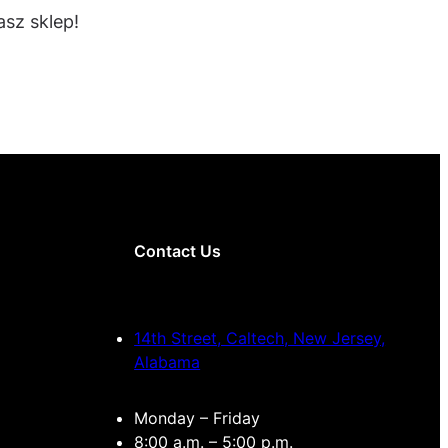
sz sklep!
Contact Us
14th Street, Caltech, New Jersey,
Alabama
Monday – Friday
8:00 a.m. – 5:00 p.m.