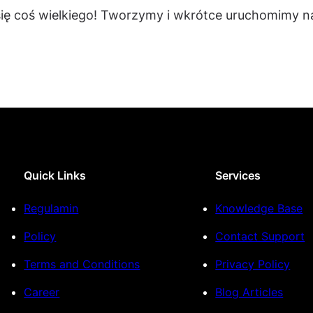
się coś wielkiego! Tworzymy i wkrótce uruchomimy na
Quick Links
Services
Regulamin
Knowledge Base
Policy
Contact Support
Terms and Conditions
Privacy Policy
Career
Blog Articles