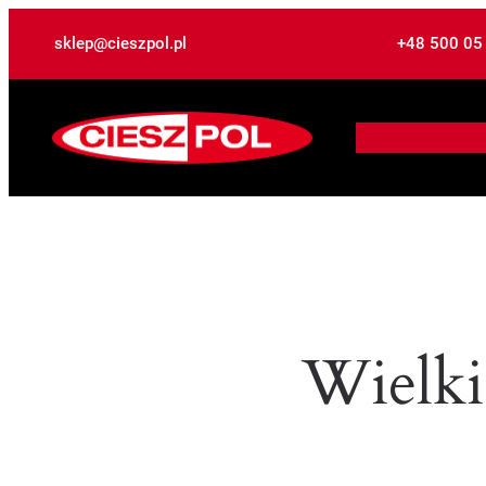
sklep@cieszpol.pl
+48 500 05
Wielki