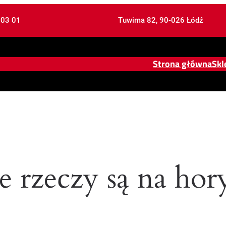
 03 01
Tuwima 82, 90-026 Łódź
Strona główna
Skl
e rzeczy są na hor