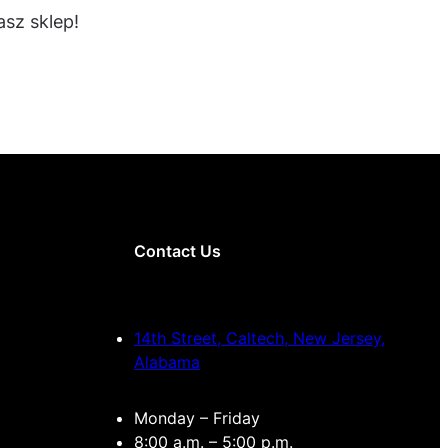
sz sklep!
Contact Us
14th Street, Caltech, New Jersey,
Alabama
Monday – Friday
8:00 a.m. – 5:00 p.m.