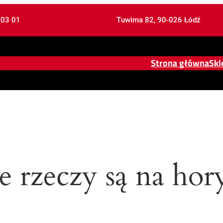
 03 01
Tuwima 82, 90-026 Łódź
Strona główna
Skl
e rzeczy są na hor