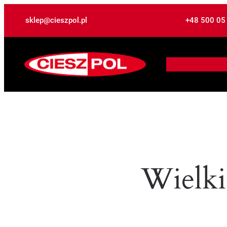
sklep@cieszpol.pl
+48 500 05
Wielki