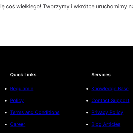
się coś wielkiego! Tworzymy i wkrótce uruchomimy na
Quick Links
Services
Regulamin
Knowledge Base
Policy
Contact Support
Terms and Conditions
Privacy Policy
Career
Blog Articles