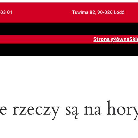
 03 01
Tuwima 82, 90-026 Łódź
Strona główna
Skl
e rzeczy są na hor