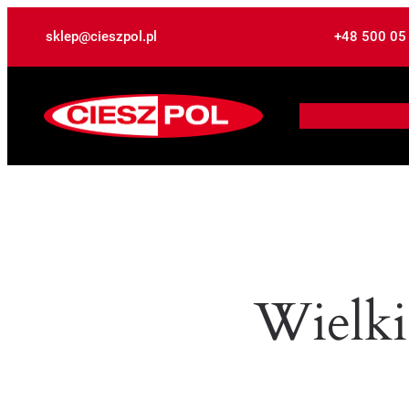
sklep@cieszpol.pl
+48 500 05
Wielki