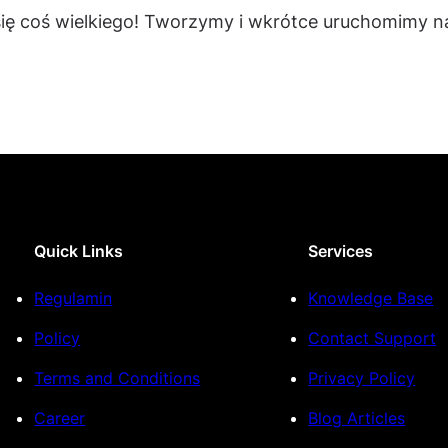
się coś wielkiego! Tworzymy i wkrótce uruchomimy na
Quick Links
Services
Regulamin
Knowledge Base
Policy
Contact Support
Terms and Conditions
Privacy Policy
Career
Blog Articles