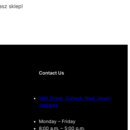
sz sklep!
Contact Us
14th Street, Caltech, New Jersey,
Alabama
Monday – Friday
8:00 a.m. – 5:00 p.m.