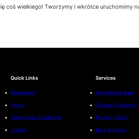
się coś wielkiego! Tworzymy i wkrótce uruchomimy na
Quick Links
Services
Regulamin
Knowledge Base
Policy
Contact Support
Terms and Conditions
Privacy Policy
Career
Blog Articles