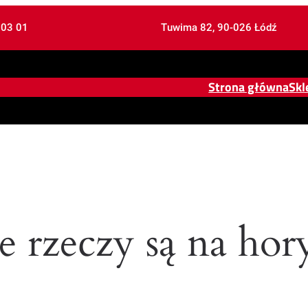
 03 01
Tuwima 82, 90-026 Łódź
Strona główna
Skl
e rzeczy są na hor