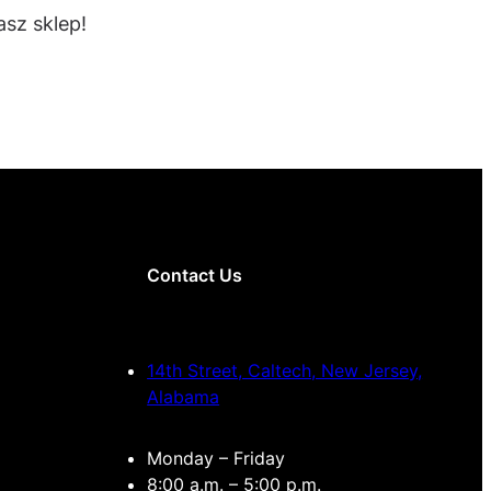
sz sklep!
Contact Us
14th Street, Caltech, New Jersey,
Alabama
Monday – Friday
8:00 a.m. – 5:00 p.m.