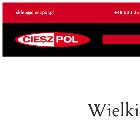
sklep@cieszpol.pl
+48 500 05
Wielki