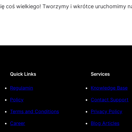
się coś wielkiego! Tworzymy i wkrótce uruchomimy na
Quick Links
Services
Regulamin
Knowledge Base
Policy
Contact Support
Terms and Conditions
Privacy Policy
Career
Blog Articles