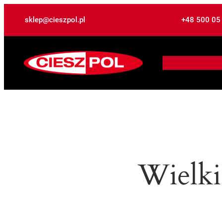
sklep@cieszpol.pl
+48 500 05
Wielki