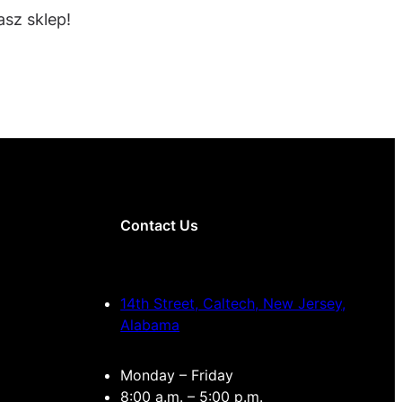
sz sklep!
Contact Us
14th Street, Caltech, New Jersey,
Alabama
Monday – Friday
8:00 a.m. – 5:00 p.m.