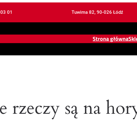
 03 01
Tuwima 82, 90-026 Łódź
Strona główna
Skl
e rzeczy są na hor